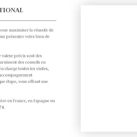
TIONAL
pour maximiser la réussite de
our présenter votre bien de
e valeur précis sont des
urnissent des conseils en
 charge toutes les visites,
'un accompagnement
que étape, vous offrant une
ière en France, en Espagne ou
 74
.