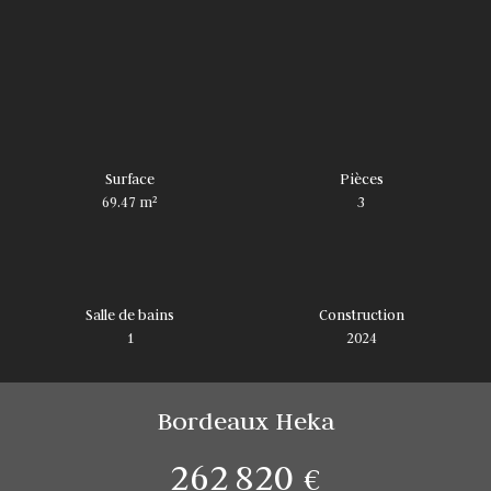
Surface
Pièces
69.47
m²
3
Salle de bains
Construction
1
2024
Bordeaux Heka
262 820
€