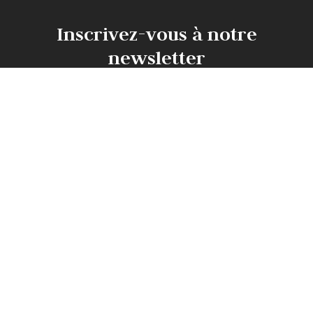
Inscrivez-vous à notre
newsletter
pour ne manquer aucun de
nos biens !
Prénom
Nom
Email
Type d'offre
Vente
Type de bien
Appartement