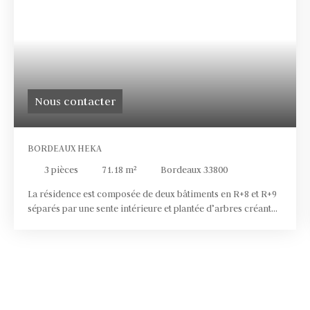
Nous contacter
BORDEAUX HEKA
3
pièces
71.18
m²
Bordeaux 33800
La résidence est composée de deux bâtiments en R+8 et R+9
séparés par une sente intérieure et plantée d’arbres créant
ainsi une canopée. La conception tramée s’inscrit dans le
projet urbain de la ZAC Saint Jean Belcier et plus
particulièrement du secteur Armagnac. Le socle du bâtiment
(RDC, R+1, R+2) accueille un pôle santé de 3 700 m² environ
dans un écrin de verre. Quatre émergences sont ensuite
posées sur ce socle et accueillent 95 logements largement