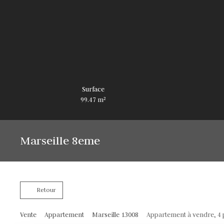
Surface
99.47
m²
Marseille 8eme
Retour
Vente
Appartement
Marseille 13008
Appartement à vendre, 4 p