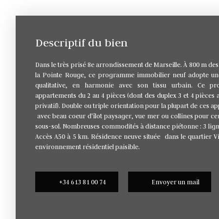
Descriptif du bien
Dans le très prisé 8e arrondissement de Marseille. À 800 m des 
la Pointe Rouge, ce programme immobilier neuf adopte un
qualitative, en harmonie avec son tissu urbain. Ce 
appartements du 2 au 4 pièces (dont des duplex 3 et 4 pièces 
privatif). Double ou triple orientation pour la plupart de ce
avec beau coeur d'îlot paysager, vue mer ou collines pour ce
sous-sol. Nombreuses commodités à distance piétonne : 3 lig
Accès A50 à 5 km. Résidence neuve située dans le quartier Vi
environnement résidentiel paisible.
+34 613 81 00 74
Envoyer un mail