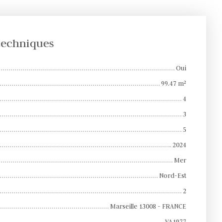
 techniques
Oui
99.47
m²
4
3
5
2024
Mer
Nord-Est
2
Marseille 13008 - FRANCE
VA1977