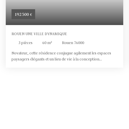
192 500
€
ROUEN UNE VILLE DYNAMIQUE
3
pièces
60
m²
Rouen 76000
Novateur, cette résidence conjugue agilement les espaces
paysagers élégants et un lieu de vie à la conception
harmonieuse. Le domaine, agrémenté d’un mail piétonnier
savamment végétalisé, invite à la promenade et à la douceur
de vivre. Pour compléter cet écosystème paysager, une
animation minérale composée de bancs offrira des espaces
de relaxation au cœur même de la verdure. Les bâtiments
s’organisent gracieusement autour d’un cœur d’îlot
luxuriant, agrémenté d’arbres et de plantes vivaces. Pensé
comme un ensemble naturel, le projet bénéficie même de
terrasses végétalisées qui apportent aux appartements une
meilleure isolation et une qualité énergétique. Véritable
espace dédié au bien-être en cœur de ville, le projet se