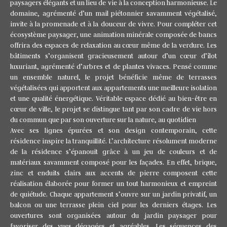
paysagers élégants et un lieu de vie à la conception harmonieuse. Le
domaine, agrémenté d’un mail piétonnier savamment végétalisé,
invite à la promenade et à la douceur de vivre. Pour compléter cet
écosystème paysager, une animation minérale composée de bancs
offrira des espaces de relaxation au cœur même de la verdure. Les
bâtiments s’organisent gracieusement autour d’un cœur d’îlot
luxuriant, agrémenté d’arbres et de plantes vivaces. Pensé comme
un ensemble naturel, le projet bénéficie même de terrasses
végétalisées qui apportent aux appartements une meilleure isolation
et une qualité énergétique. Véritable espace dédié au bien-être en
cœur de ville, le projet se distingue tant par son cadre de vie hors
du commun que par son ouverture sur la nature, au quotidien
Avec ses lignes épurées et son design contemporain, cette
résidence inspire la tranquillité. L’architecture résolument moderne
de la résidence s’épanouit grâce à un jeu de couleurs et de
matériaux savamment composé pour les façades. En effet, brique,
zinc et enduits clairs aux accents de pierre composent cette
réalisation élaborée pour former un tout harmonieux et empreint
de quiétude. Chaque appartement s’ouvre sur un jardin privatif, un
balcon ou une terrasse plein ciel pour les derniers étages. Les
ouvertures sont organisées autour du jardin paysager pour
favoriser des vues dégagées et agréables. Les séquences des