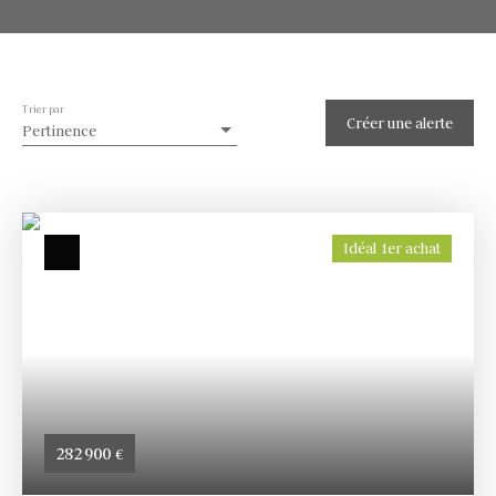
Trier par
Créer une alerte
Pertinence
Idéal 1er achat
282 900
€