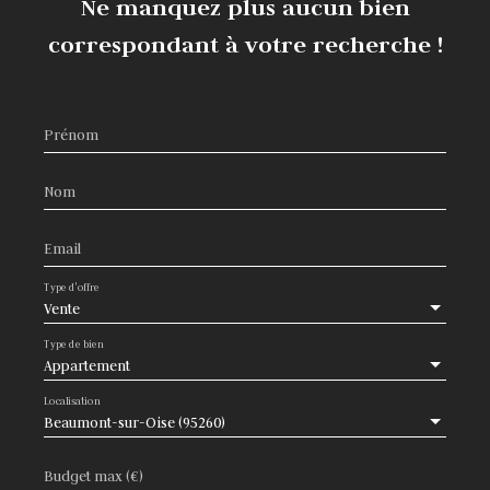
Ne manquez plus aucun bien
sobre, en harmonie avec l’ambiance Beaumont-sur-Oise, le
petit collectif de faible hauteur s’insère parfaitement
correspondant à votre recherche !
Prénom
Nom
Email
Type d'offre
Vente
Type de bien
Appartement
Localisation
Beaumont-sur-Oise (95260)
Budget max (€)