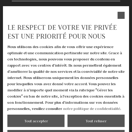
Surface min (m²)
LE RESPECT DE VOTRE VIE PRIVÉE
Pièces min
EST UNE PRIORITÉ POUR NOUS
J'accepte le traitement de mes données personnelles
Nous utilisons des cookies afin de vous offrir une expérience
conformément au RGPD. Si vous ne souhaitez pas faire
optimale et une communication pertinente sur notre site. Grace à
l'objet de prospection commerciale par voie
ces technologies, nous pouvons vous proposer du contenu en
téléphonique, vous pouvez vous inscrire gratuitement
rapport avec vos centres d'intérêt. Ils nous permettent également
sur la liste d'opposition au démarchage téléphonique,
d'améliorer la qualité de nos services et la convivialité de notre site
prévu par l'article L223-1 du code de la consommation,
internet. Nous utiliserons uniquement les données personnelles
sur le site Internet www.bloctel.gouv.fr ou par courrier
pour lesquelles vous avez donné votre accord. Vous pouvez les
adressé à :
modifier à n'importe quel moment via la rubrique ″Gérer les
cookies″ en bas de notre site, à l'exception des cookies essentiels à
Société Worldline, Service Bloctel, CS 61311, 41013
son fonctionnement. Pour plus d'informations sur vos données
BLOIS CEDEX.
personnelles, veuillez consulter
notre politique de confidentialité
.
Pour en savoir plus sur le traitement de vos données
Tout accepter
Tout refuser
personnelles, veuillez consulter notre
politique de
confidentialité
.