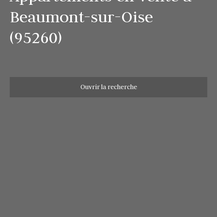
Beaumont-sur-Oise
(95260)
Ouvrir la recherche
Type d'offre
Vente
Type de bien
Appartement
Localisation
Beaumont-sur-Oise (95260)
Budget max (€)