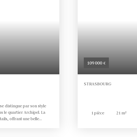
109 000
€
STRASBOURG
se distingue par son style
s le quartier Archipel. La
1
pièce
21
m²
ils, offrant une belle
ancées. la Résidence s’impose
. Ainsi un nouveau mode de