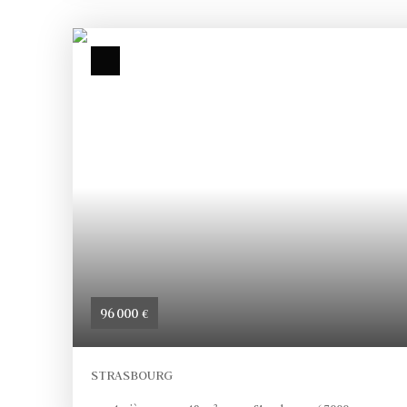
vie s’ouvre à vous. A découvrir absolument
96 000
€
STRASBOURG