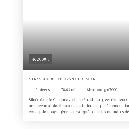
462 000
€
STRASBOURG -EN AVANT PREMIÈRE
3
pièces
78.03
m²
Strasbourg 67000
Située dans la Ceinture verte de Strasbourg, cet résidence 
architectural bioclimatique, qui s’intègre parfaitement dan
conception paysagère a été soignée dans les moindres déta
couverture végétale sur les deux bâtiments aux formes él
comme un îlot de fraîcheur végétalisé, au cœur de la ville