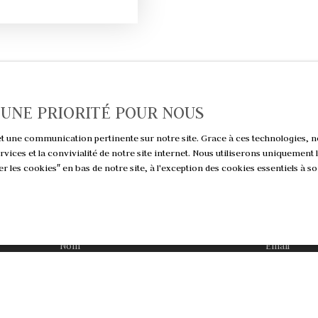
T UNE PRIORITÉ POUR NOUS
e et une communication pertinente sur notre site. Grace à ces technologies
ervices et la convivialité de notre site internet. Nous utiliserons uniqueme
Vous ne trouvez pas la propriété de vos rêves 
r les cookies″ en bas de notre site, à l'exception des cookies essentiels à
z plus aucun bien correspondant à votre r
Nom
Email
 bien
Localisation
Budget max (€)
rtement
Strasbourg (67000)