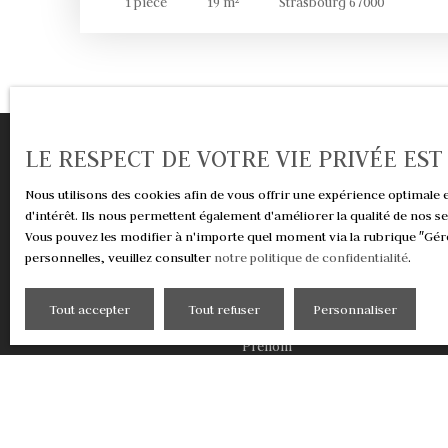
1
pièce
19
m²
Strasbourg 67000
LE RESPECT DE VOTRE VIE PRIVÉE ES
Nous utilisons des cookies afin de vous offrir une expérience optimal
d'intérêt. Ils nous permettent également d'améliorer la qualité de nos s
Vous pouvez les modifier à n'importe quel moment via la rubrique ″Gére
personnelles, veuillez consulter
notre politique de confidentialité
.
Ne manque
Tout accepter
Tout refuser
Personnaliser
Prénom
Type d'offre
Type de
Vente
Appa