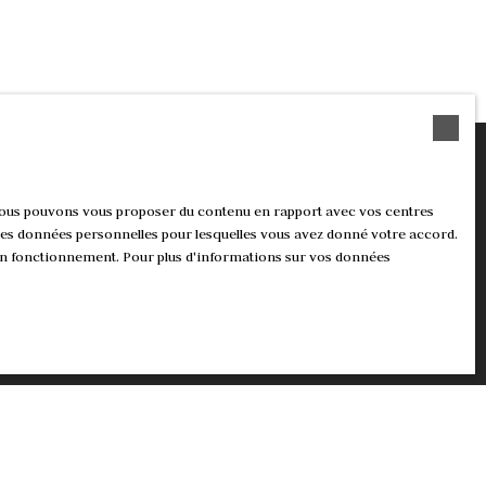
, nous pouvons vous proposer du contenu en rapport avec vos centres
nt les données personnelles pour lesquelles vous avez donné votre accord.
?
 son fonctionnement. Pour plus d'informations sur vos données
echerche !
Surface min (m²)