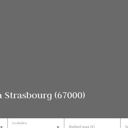
 Strasbourg (67000)
Localisation
Budget max (€)
S