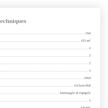
 techniques
Oui
155
m²
4
3
2
1
1960
En bon état
Aménagée et équipée
1
VM295