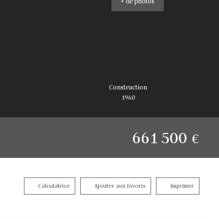
+ de photos
Construction
1960
661 500
€
Calculatrice
Ajouter aux favoris
Imprimer